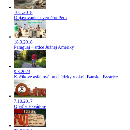
10.1.2018
Objavovanie severného Peru
18.9.2018
Paraguaj – srdce Južnej Ameriky
9.3.2023
Kočíkové asfaltové prechádzky v okolí Banskej Bystrice
7.10.2017
Opäť v Ekvádore