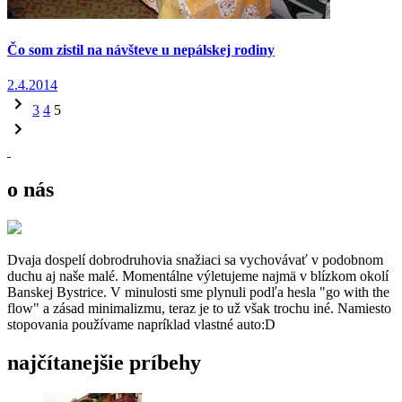
Čo som zistil na návšteve u nepálskej rodiny
2.4.2014
3
4
5
o nás
Dvaja dospelí dobrodruhovia snažiaci sa vychovávať v podobnom
duchu aj naše malé. Momentálne výletujeme najmä v blízkom okolí
Banskej Bystrice. V minulosti sme plynuli podľa hesla "go with the
flow" a zásad minimalizmu, teraz je to už však trochu iné. Namiesto
stopovania používame napríklad vlastné auto:D
najčítanejšie príbehy