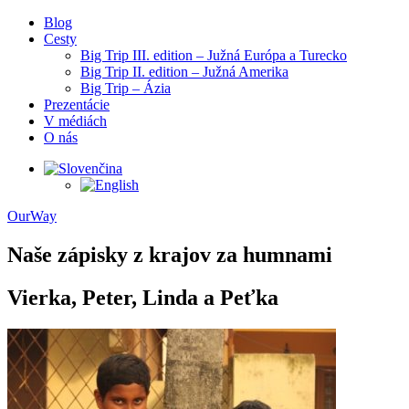
Blog
Cesty
Big Trip III. edition – Južná Európa a Turecko
Big Trip II. edition – Južná Amerika
Big Trip – Ázia
Prezentácie
V médiách
O nás
OurWay
Naše zápisky z krajov za humnami
Vierka, Peter, Linda a Peťka