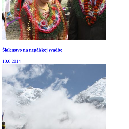
Šialenstvo na nepálskej svadbe
10.6.2014