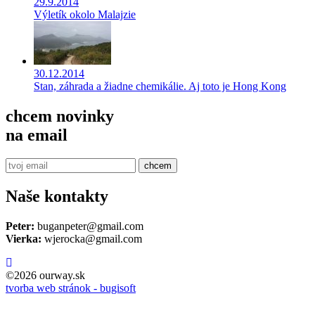
29.9.2014
Výletík okolo Malajzie
30.12.2014
Stan, záhrada a žiadne chemikálie. Aj toto je Hong Kong
chcem novinky
na email
chcem
Naše kontakty
Peter:
buganpeter@gmail.com
Vierka:
wjerocka@gmail.com
©2026 ourway.sk
tvorba web stránok - bugisoft