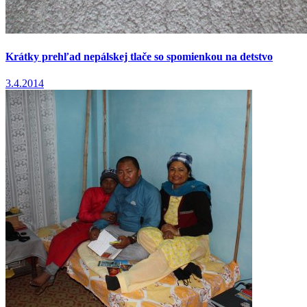
Krátky prehľad nepálskej tlače so spomienkou na detstvo
3.4.2014