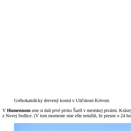
Grékokatolícky drevený kostol v Uličskom Krivom
V
Humennom
sme si dali prvé pivko Šariš v mestskej pivárni. Krá
z Novej Sedlice. (V tom momente sme ešte netušili, že presne o 24 h