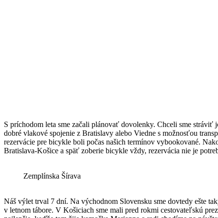
S príchodom leta sme začali plánovať dovolenky. Chceli sme stráviť 
dobré vlakové spojenie z Bratislavy alebo Viedne s možnosťou transp
rezervácie pre bicykle boli počas našich termínov vybookované. Nak
Bratislava-Košice a späť zoberie bicykle vždy, rezervácia nie je potre
Zemplínska Šírava
Náš výlet trval 7 dní. Na východnom Slovensku sme dovtedy ešte taký
v letnom tábore. V Košiciach sme mali pred rokmi cestovateľskú pre