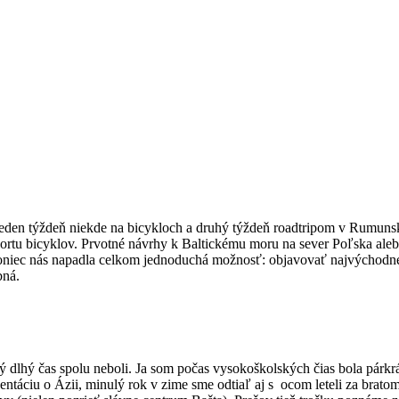
jeden týždeň niekde na bicykloch a druhý týždeň roadtripom v Rumunsk
ortu bicyklov. Prvotné návrhy k Baltickému moru na sever Poľska aleb
oniec nás napadla celkom jednoduchá možnosť: objavovať najvýchodnejš
bná.
 dlhý čas spolu neboli. Ja som počas vysokoškolských čias bola párkr
zentáciu o Ázii, minulý rok v zime sme odtiaľ aj s ocom leteli za br