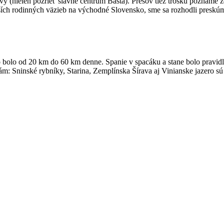
vy (nielen pozrieť slávne centrum Bašta). Prešov tiež trošku poznáme 
ších rodinných väzieb na východné Slovensko, sme sa rozhodli preskúmať 
 bolo od 20 km do 60 km denne. Spanie v spacáku a stane bolo pravidlo
m: Sninské rybníky, Starina, Zemplínska Šírava aj Vinianske jazero sú