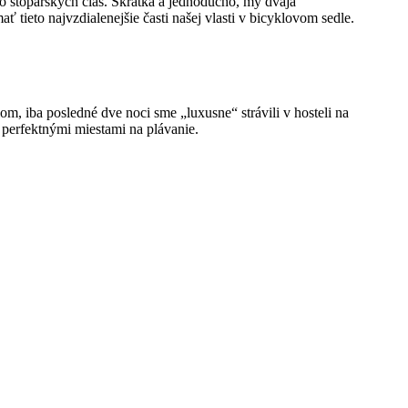
zo stopárskych čias. Skrátka a jednoducho, my dvaja
tieto najvzdialenejšie časti našej vlasti v bicyklovom sedle.
m, iba posledné dve noci sme „luxusne“ strávili v hosteli na
 perfektnými miestami na plávanie.