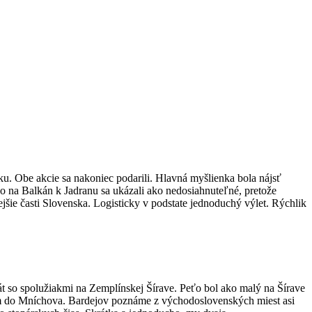
u. Obe akcie sa nakoniec podarili. Hlavná myšlienka bola nájsť
o na Balkán k Jadranu sa ukázali ako nedosiahnuteľné, pretože
ie časti Slovenska. Logisticky v podstate jednoduchý výlet. Rýchlik
át so spolužiakmi na Zemplínskej Šírave. Peťo bol ako malý na Šírave
atom do Mníchova. Bardejov poznáme z východoslovenských miest asi