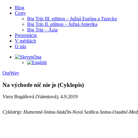
Blog
Cesty
Big Trip III. edition – Južná Európa a Turecko
Big Trip II. edition – Južná Amerika
Big Trip – Ázia
Prezentácie
V médiách
O nás
OurWay
Na východe nič nie je (Cyklopis)
Viera Bugáňová (Valentová), 4.9.2019
Cyklotrip: Humenné-Snina-Stakčín-Nová Sedlica-Snina-Osadné-Medz