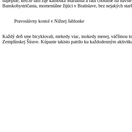
najlepšie, keďže tam žije kamoška Marianna a radi chodíme na návšte
Banskobystričania, momentálne žijúci v Bratislave, bez nejakých star
Pravoslávny kostol v Nižnej Jablonke
Každý deň sme bicyklovali, niekedy viac, inokedy menej, väčšinou to
Zemplínskej Šírave. Kúpanie takisto patrilo ku každodenným aktivitká