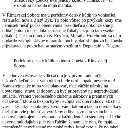
Stredoveký gotický evanjelický kostol v Kraskove – tu
v okolí sa narodila moja mamka.
V Rimavskej Sobote majú perfektný detský kútik vo vonkajšej
reštaurácii hotela Zlatý Býk. To bolo vôbec po prvýkrát, kedy sme
nemuseli riešiť počas obedovania naše dieťa a dokonca sme ju
odtiaľ potom museli takmer násilne ťahať, tak ju to tam všetko
pútalo :). Cestou domov cez Revúcu, Muráň a Horehronie sa nám
podarilo zakúpiť slávne muránske buchty, dať si fajnovú balkánsku
pljeskavicu a pokochať sa starým vozňom v Depo café v Telgárte.
Perfektný detský kútik na terase hotela v Rimavskej
Sobote.
Viacdňové cestovanie s dieťaťom je v prvom rade určite
uskutočniteľné, a ak vám niekto bude tvrdiť opak, neverte mu!
Samozrejme, že treba viac plánovať, mať väčšie nároky na
ubytovanie, stravu aj dopravu a byť pripravený na nepredvídané
situácie. Vrámci všeobecného zníženia nárokov a prehnaných
očakávaní, ktoré si bezpochyby osvojila väčšina rodičov, ak chcú
viesť aký-taký uspokojivý život, vám dokonca takáto dovolenka s
dieťaťom vie priniesť aj výtúžený oddych, zmenu vzduchu a
celkové upokojenie a vypnutie z každodenného stereotypu. Určite
neverte radodajkám (nie tým ľahším ženám, ale tým, čo majú
“zaručené” nevyžiadané materské rady), ktoré tvrdia, že po takej