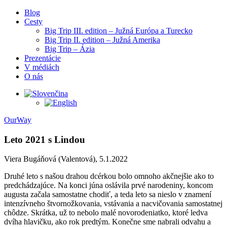
Blog
Cesty
Big Trip III. edition – Južná Európa a Turecko
Big Trip II. edition – Južná Amerika
Big Trip – Ázia
Prezentácie
V médiách
O nás
OurWay
Leto 2021 s Lindou
Viera Bugáňová (Valentová), 5.1.2022
Druhé leto s našou drahou dcérkou bolo omnoho akčnejšie ako to
predchádzajúce. Na konci júna oslávila prvé narodeniny, koncom
augusta začala samostatne chodiť, a teda leto sa nieslo v znamení
intenzívneho štvornožkovania, vstávania a nacvičovania samostatnej
chôdze. Skrátka, už to nebolo malé novorodeniatko, ktoré ledva
dvíha hlavičku, ako rok predtým. Konečne sme nabrali odvahu a