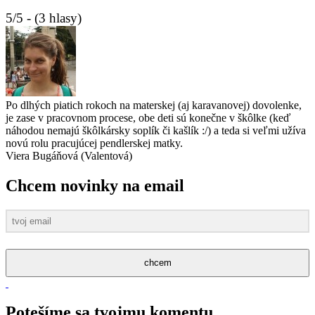
5/5 - (3 hlasy)
Po dlhých piatich rokoch na materskej (aj karavanovej) dovolenke,
je zase v pracovnom procese, obe deti sú konečne v škôlke (keď
náhodou nemajú škôlkársky soplík či kašlík :/) a teda si veľmi užíva
novú rolu pracujúcej pendlerskej matky.
Viera Bugáňová (Valentová)
Chcem novinky na email
chcem
Potešíme sa tvojmu komentu