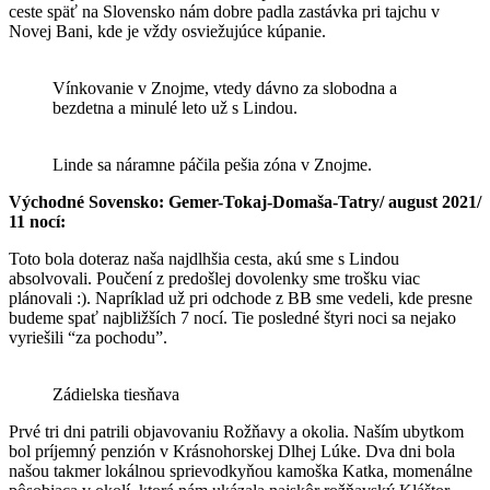
ceste späť na Slovensko nám dobre padla zastávka pri tajchu v
Novej Bani, kde je vždy osviežujúce kúpanie.
Vínkovanie v Znojme, vtedy dávno za slobodna a
bezdetna a minulé leto už s Lindou.
Linde sa náramne páčila pešia zóna v Znojme.
Východné Sovensko: Gemer-Tokaj-Domaša-Tatry/ august 2021/
11 nocí:
Toto bola doteraz naša najdlhšia cesta, akú sme s Lindou
absolvovali. Poučení z predošlej dovolenky sme trošku viac
plánovali :). Napríklad už pri odchode z BB sme vedeli, kde presne
budeme spať najbližších 7 nocí. Tie posledné štyri noci sa nejako
vyriešili “za pochodu”.
Zádielska tiesňava
Prvé tri dni patrili objavovaniu Rožňavy a okolia. Naším ubytkom
bol príjemný penzión v Krásnohorskej Dlhej Lúke. Dva dni bola
našou takmer lokálnou sprievodkyňou kamoška Katka, momenálne