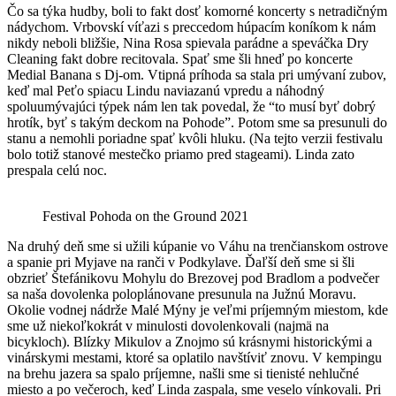
Čo sa týka hudby, boli to fakt dosť komorné koncerty s netradičným
nádychom. Vrbovskí víťazi s preccedom húpacím koníkom k nám
nikdy neboli bližšie, Nina Rosa spievala parádne a speváčka Dry
Cleaning fakt dobre recitovala. Spať sme šli hneď po koncerte
Medial Banana s Dj-om. Vtipná príhoda sa stala pri umývaní zubov,
keď mal Peťo spiacu Lindu naviazanú vpredu a náhodný
spoluumývajúci týpek nám len tak povedal, že “to musí byť dobrý
hrotík, byť s takým deckom na Pohode”. Potom sme sa presunuli do
stanu a nemohli poriadne spať kvôli hluku. (Na tejto verzii festivalu
bolo totiž stanové mestečko priamo pred stageami). Linda zato
prespala celú noc.
Festival Pohoda on the Ground 2021
Na druhý deň sme si užili kúpanie vo Váhu na trenčianskom ostrove
a spanie pri Myjave na ranči v Podkylave. Ďaľší deň sme si šli
obzrieť Štefánikovu Mohylu do Brezovej pod Bradlom a podvečer
sa naša dovolenka poloplánovane presunula na Južnú Moravu.
Okolie vodnej nádrže Malé Mýny je veľmi príjemným miestom, kde
sme už niekoľkokrát v minulosti dovolenkovali (najmä na
bicykloch). Blízky Mikulov a Znojmo sú krásnymi historickými a
vinárskymi mestami, ktoré sa oplatilo navštíviť znovu. V kempingu
na brehu jazera sa spalo príjemne, našli sme si tienisté nehlučné
miesto a po večeroch, keď Linda zaspala, sme veselo vínkovali. Pri