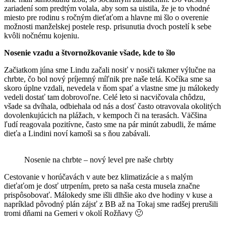
zariadení som predtým volala, aby som sa uistila, že je to vhodné
miesto pre rodinu s ročným dieťaťom a hlavne mi šlo o overenie
možnosti manželskej postele resp. prisunutia dvoch postelí k sebe
kvôli nočnému kojeniu.
Nosenie vzadu a štvornožkovanie všade, kde to šlo
Začiatkom júna sme Lindu začali nosiť v nosiči takmer výlučne na
chrbte, čo bol nový príjemný míľnik pre naše telá. Kočíka sme sa
skoro úplne vzdali, nevedela v ňom spať a vlastne sme ju málokedy
vedeli dostať tam dobrovoľne. Celé leto si nacvičovala chôdzu,
všade sa dvíhala, odbiehala od nás a dosť často otravovala okolitých
dovolenkujúcich na plážach, v kempoch či na terasách. Väčšina
ľudí reagovala pozitívne, často sme na pár minút zabudli, že máme
dieťa a Lindini noví kamoši sa s ňou zabávali.
Nosenie na chrbte – nový level pre naše chrbty
Cestovanie v horúčavách v aute bez klimatizácie a s malým
dieťaťom je dosť utrpením, preto sa naša cesta musela značne
prispôsobovať. Málokedy sme išli dlhšie ako dve hodiny v kuse a
napríklad pôvodný plán zájsť z BB až na Tokaj sme radšej prerušili
tromi dňami na Gemeri v okolí Rožňavy 🙂