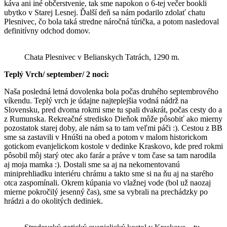
káva ani iné občerstvenie, tak sme napokon o 6-tej večer bookli
ubytko v Starej Lesnej. Ďalší deň sa nám podarilo zdolať chatu
Plesnivec, čo bola taká stredne náročná túrička, a potom nasledoval
definitívny odchod domov.
Chata Plesnivec v Belianskych Tatrách, 1290 m.
Teplý Vrch/ september/ 2 noci:
Naša posledná letná dovolenka bola počas druhého septembrového
víkendu. Teplý vrch je údajne najteplejšia vodná nádrž na
Slovensku, pred dvoma rokmi sme tu spali dvakrát, počas cesty do a
z Rumunska. Rekreačné stredisko Dieňok môže pôsobiť ako mierny
pozostatok starej doby, ale nám sa to tam veľmi páči :). Cestou z BB
sme sa zastavili v Hnúšti na obed a potom v malom historickom
gotickom evanjelickom kostole v dedinke Kraskovo, kde pred rokmi
pôsobil môj starý otec ako farár a práve v tom čase sa tam narodila
aj moja mamka :). Dostali sme sa aj na nekomentovanú
miniprehliadku interiéru chrámu a takto sme si na ňu aj na starého
otca zaspomínali. Okrem kúpania vo vlažnej vode (bol už naozaj
mierne pokročilý jesenný čas), sme sa vybrali na prechádzky po
hrádzi a do okolitých dediniek.