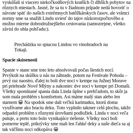
vyskúšali si viacero niekoľkodňových kratších či dlhších pobytov na
rôznych miestach. Jasné, že sa tu v žiadnom prípade nedá hovoriť o
návrate späť do našich extrémnych batôžkárskych časov, ale vrámci
normy sme sa snažili Lindu uviesť do tajov nízkorozpočtového a
možno mierne dobrodružnejšieho cestovania (samozrejme, všetko
závisí do uhla pohľadu:).
Prechádzka so spiacou Lindou vo vinohradoch na
Tokaji.
Spacie skúsenosti
Spanie v stane sme toto leto absolvovali počas šiestich nocí.
Prvýkrát na skúšku u nás na záhrade, potom na Festivale Pohoda –
prvý raz naostro, ďalej to boli dve noci v kempe na Južnej Morave
pri priehrade Nové Mlýny a nakoniec dve noci v kempe pri Domaši.
Všetky spomínané spania dala Linda úplne s prehľadom, to skôr ja
som mala problém s komfortom. Asi máme malý stan alebo len
starnem 😀 Na spodok sme dali veľkú karimatku, ktorú doma
využívame ako hraciu deku. Toto vyplnilo takmer celú plochu, takže
odpadol problém s rôznymi úrovňami podložiek. Linda v noci veľa
putuje, a preto toto bolo vynikajúce riešenie. Všetky noci boli
pomerne teplé, prikrývky sme mali len ľahké deky a naše dieťa sa aj
tak väčšinu noci odkopáva 😀