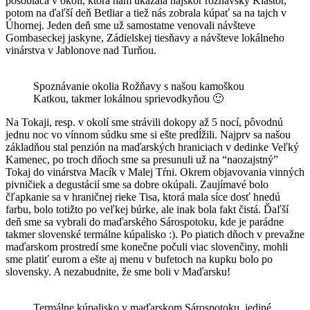
pôsobiaca v okolí, ktorá nám ukázala najskôr rožňavský Kláštor,
potom na ďaľší deň Betliar a tiež nás zobrala kúpať sa na tajch v
Úhornej. Jeden deň sme už samostatne venovali návšteve
Gombaseckej jaskyne, Zádielskej tiesňavy a návšteve lokálneho
vinárstva v Jablonove nad Turňou.
Spoznávanie okolia Rožňavy s našou kamoškou
Katkou, takmer lokálnou sprievodkyňou 🙂
Na Tokaji, resp. v okolí sme strávili dokopy až 5 nocí, pôvodnú
jednu noc vo vínnom súdku sme si ešte predĺžili. Najprv sa našou
základňou stal penzión na maďarských hraniciach v dedinke Veľký
Kamenec, po troch dňoch sme sa presunuli už na “naozajstný”
Tokaj do vinárstva Macík v Malej Tŕni. Okrem objavovania vinných
pivničiek a degustácií sme sa dobre okúpali. Zaujímavé bolo
čľapkanie sa v hraničnej rieke Tisa, ktorá mala síce dosť hnedú
farbu, bolo totižto po veľkej búrke, ale inak bola fakt čistá. Ďaľší
deň sme sa vybrali do maďarského Sárospotoku, kde je parádne
takmer slovenské termálne kúpalisko :). Po piatich dňoch v prevažne
maďarskom prostredí sme konečne počuli viac slovenčiny, mohli
sme platiť eurom a ešte aj menu v bufetoch na kupku bolo po
slovensky. A nezabudnite, že sme boli v Maďarsku!
Termálne kúpalisko v maďarskom Sárospotoku, jediné