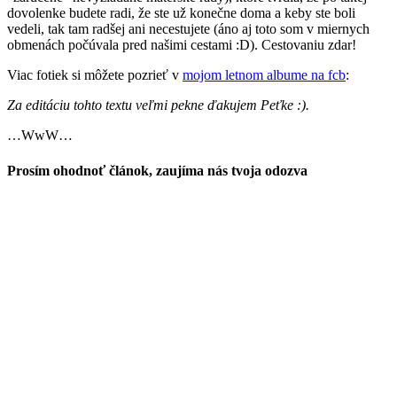
dovolenke budete radi, že ste už konečne doma a keby ste boli
vedeli, tak tam radšej ani necestujete (áno aj toto som v miernych
obmenách počúvala pred našimi cestami :D). Cestovaniu zdar!
Viac fotiek si môžete pozrieť v
mojom letnom albume na fcb
:
Za editáciu tohto textu veľmi pekne ďakujem Peťke :).
…WwW…
Prosím ohodnoť článok, zaujíma nás tvoja odozva