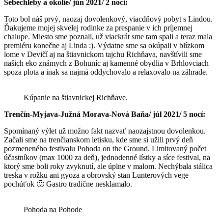
Sebechleby a okolie/ jún 2021/ 2 noci:
Toto bol náš prvý, naozaj dovolenkový, viacdňový pobyt s Lindou.
Ďakujeme mojej skvelej rodinke za prespanie v ich príjemnej
chalupe. Miesto sme poznali, už viackrát sme tam spali a teraz mala
premiéru konečne aj Linda :). Výdatne sme sa okúpali v blízkom
lome v Devičí aj na štiavnickom tajchu Richňava, navštívili sme
našich eko známych z Bohuníc aj kamenné obydlia v Brhlovciach
spoza plota a inak sa najmä oddychovalo a relaxovalo na záhrade.
Kúpanie na štiavnickej Richňave.
Trenčín-Myjava-Južná Morava-Nová Baňa/ júl 2021/ 5 nocí:
Spomínaný výlet už možno fakt nazvať naozajstnou dovolenkou.
Začali sme na trenčianskom letisku, kde sme si užili prvý deň
pozmeneného festivalu Pohoda on the Ground. Limitovaný počet
účastníkov (max 1000 za deň), jednodenné lístky a síce festival, na
ktorý sme boli roky zvyknutí, ale úplne v malom. Nechýbala stálica
treska v rožku ani gyoza a obrovský stan Lunterových vege
pochúťok 🙂 Gastro tradične nesklamalo.
Pohoda na Pohode