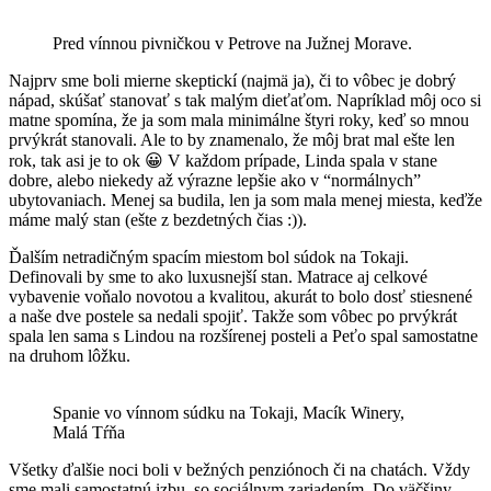
Pred vínnou pivničkou v Petrove na Južnej Morave.
Najprv sme boli mierne skeptickí (najmä ja), či to vôbec je dobrý
nápad, skúšať stanovať s tak malým dieťaťom. Napríklad môj oco si
matne spomína, že ja som mala minimálne štyri roky, keď so mnou
prvýkrát stanovali. Ale to by znamenalo, že môj brat mal ešte len
rok, tak asi je to ok 😀 V každom prípade, Linda spala v stane
dobre, alebo niekedy až výrazne lepšie ako v “normálnych”
ubytovaniach. Menej sa budila, len ja som mala menej miesta, keďže
máme malý stan (ešte z bezdetných čias :)).
Ďalším netradičným spacím miestom bol súdok na Tokaji.
Definovali by sme to ako luxusnejší stan. Matrace aj celkové
vybavenie voňalo novotou a kvalitou, akurát to bolo dosť stiesnené
a naše dve postele sa nedali spojiť. Takže som vôbec po prvýkrát
spala len sama s Lindou na rozšírenej posteli a Peťo spal samostatne
na druhom lôžku.
Spanie vo vínnom súdku na Tokaji, Macík Winery,
Malá Tŕňa
Všetky ďalšie noci boli v bežných penziónoch či na chatách. Vždy
sme mali samostatnú izbu, so sociálnym zariadením. Do väčšiny