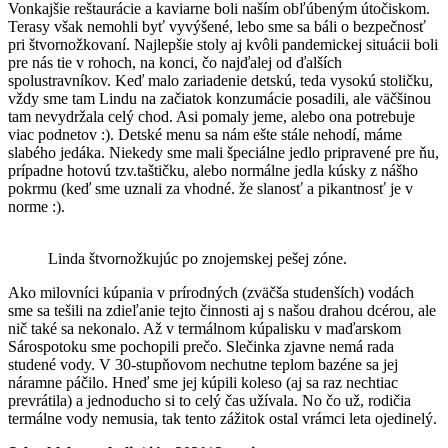
Vonkajšie reštaurácie a kaviarne boli naším obľúbeným útočiskom.
Terasy však nemohli byť vyvýšené, lebo sme sa báli o bezpečnosť
pri štvornožkovaní. Najlepšie stoly aj kvôli pandemickej situácii boli
pre nás tie v rohoch, na konci, čo najďalej od ďalších
spolustravníkov. Keď malo zariadenie detskú, teda vysokú stoličku,
vždy sme tam Lindu na začiatok konzumácie posadili, ale väčšinou
tam nevydržala celý chod. Asi pomaly jeme, alebo ona potrebuje
viac podnetov :). Detské menu sa nám ešte stále nehodí, máme
slabého jedáka. Niekedy sme mali špeciálne jedlo pripravené pre ňu,
prípadne hotovú tzv.taštičku, alebo normálne jedla kúsky z nášho
pokrmu (keď sme uznali za vhodné. že slanosť a pikantnosť je v
norme :).
Linda štvornožkujúc po znojemskej pešej zóne.
Ako milovníci kúpania v prírodných (zväčša studenších) vodách
sme sa tešili na zdieľanie tejto činnosti aj s našou drahou dcérou, ale
nič také sa nekonalo. Až v termálnom kúpalisku v maďarskom
Sárospotoku sme pochopili prečo. Slečinka zjavne nemá rada
studené vody. V 30-stupňovom nechutne teplom bazéne sa jej
náramne páčilo. Hneď sme jej kúpili koleso (aj sa raz nechtiac
prevrátila) a jednoducho si to celý čas užívala. No čo už, rodičia
termálne vody nemusia, tak tento zážitok ostal vrámci leta ojedinelý.