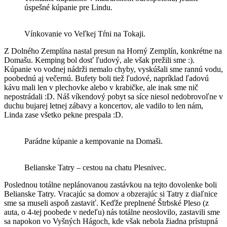
úspešné kúpanie pre Lindu.
Vínkovanie vo Veľkej Tŕni na Tokaji.
Z Dolného Zemplína nastal presun na Horný Zemplín, konkrétne na
Domašu. Kemping bol dosť ľudový, ale však prežili sme :).
Kúpanie vo vodnej nádrži nemalo chyby, vyskúšali sme rannú vodu,
poobednú aj večernú. Bufety boli tiež ľudové, napríklad ľadovú
kávu mali len v plechovke alebo v krabičke, ale inak sme nič
nepostrádali :D. Náš víkendový pobyt sa síce niesol nedobrovoľne v
duchu bujarej letnej zábavy a koncertov, ale vadilo to len nám,
Linda zase všetko pekne prespala :D.
Parádne kúpanie a kempovanie na Domaši.
Belianske Tatry – cestou na chatu Plesnivec.
Poslednou totálne neplánovanou zastávkou na tejto dovolenke boli
Belianske Tatry. Vracajúc sa domov a obzerajúc si Tatry z diaľnice
sme sa museli aspoň zastaviť. Keďže preplnené Štrbské Pleso (z
auta, o 4-tej poobede v nedeľu) nás totálne neoslovilo, zastavili sme
sa napokon vo Vyšných Hágoch, kde však nebola žiadna prístupná